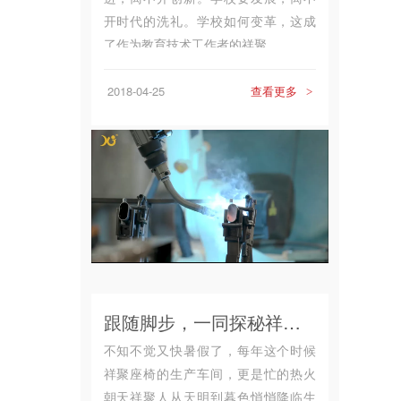
开时代的洗礼。学校如何变革，这成
了作为教育技术工作者的祥聚...
2018-04-25
查看更多
>
跟随脚步，一同探秘祥聚工厂的日与夜
不知不觉又快暑假了，每年这个时候
祥聚座椅的生产车间，更是忙的热火
朝天祥聚人从天明到暮色悄悄降临生