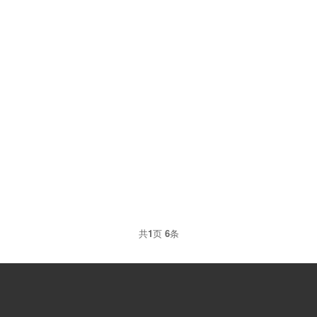
2021-04-23
学生课桌椅有哪些常用的板材
学生课桌椅是否热销和受欢迎程度，很大一部分是
取决于课桌椅产品做工是否精美，这属于外在因
素；内在因素则...
共
1
页
6
条