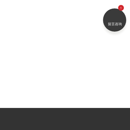
留言咨询
2021-04-06
中小学课桌椅有哪几种？哪种最适合中小学
生？
学生课桌椅是最重要的一个设备在校园或家庭的孩
子学习中,对儿童或青少年健康和学习有重要的影
响,是伴随孩...