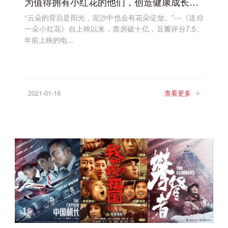
为值得拥有小红花的他们，创造健康成长的校园
“云朵的背后是阳光，泥沙中也会有花朵绽放。”---《送你
一朵小红花》自上映以来，票房破十亿，豆瓣评分7.5。
年前上映的电...
2021-01-16
查看更多
>