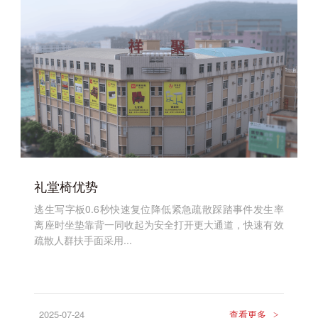
礼堂椅优势
逃生写字板0.6秒快速复位降低紧急疏散踩踏事件发生率
离座时坐垫靠背一同收起为安全打开更大通道，快速有效
疏散人群扶手面采用...
2025-07-24
查看更多
>