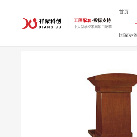
首页
首页
>
产品中心
>
礼堂工程配套
>
XJ-J02
国家标