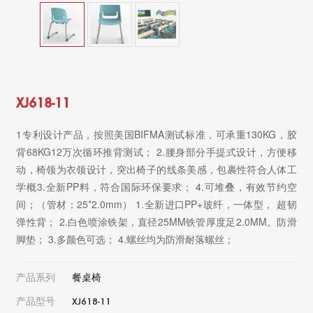
XJ618-11
1专利设计产品，按照美国BIFMA测试标准，可承重130KG，胶
背68KG12万次循环推背测试； 2.腰身部分手提式设计，方便移
动，椅领为衣领设计，突出椅子的线条美感，包裹性符合人体工
学概3.全新PP料，符合国际环保要求； 4.可堆叠，有效节约空
间；（管材：25*2.0mm） 1.全新进口PP+玻纤，一体型， 超韧
弹性背； 2.白色喷涂铁架，直径25MM铁管厚度足2.0MM。防滑
脚垫； 3.多颜色可选； 4.螺丝均为防滑耐落螺丝；
产品系列
餐桌椅
产品型号
XJ618-11